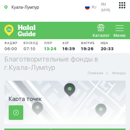
RM
Куала-Лумпур
RU
(MYR)
Каталог
Меню
ФАДЖР
ВОСХОД
ЗУХР
АСР
МАГРИБ
ИША
06:00
07:10
13:24
16:39
19:26
20:33
Благотворительные фонды в
г.Куала-Лумпур
Главная
Фонды
Карта точек