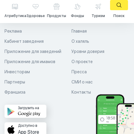
Атрибутика
Здоровье
Продукты
Фонды
Туризм
Поиск
Реклама
Главная
Кабинет заведения
О халяль
Приложение для заведений
Уровни доверия
Приложение для имамов
О проекте
Инвесторам
Пресса
Партнеры
СМИ о нас
Франшиза
Контакты
Загрузить на
Доступно в
App Store