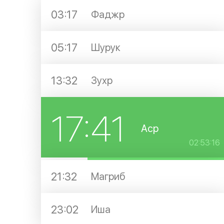
03:17
Фаджр
05:17
Шурук
13:32
Зухр
17:41
Аср
02:53:16
21:32
Магриб
23:02
Иша