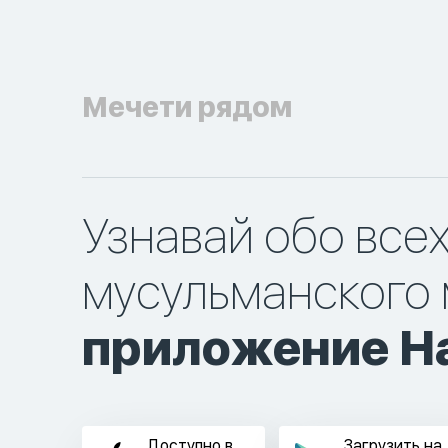
Мечети рядом
Узнавай обо все
мусульманского 
приложение Ha
Доступно в
Загрузить на