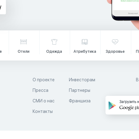
е
Отели
Одежда
Атрибутика
Здоровье
П
О проекте
Инвесторам
В
Пресса
Партнеры
й
СМИ о нас
Франшиза
Загрузить 
Контакты