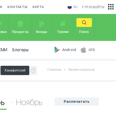
войти
И
КОНТАКТЫ
КАРТА
RU
₽ (RUB)
овье
Продукты
Фонды
Туризм
Поиск
СМИ
Блогеры
Android
iOS
Главная
Время намазов
рь
Ноябрь
Распечатать