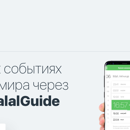
х событиях
мира через
lalGuide