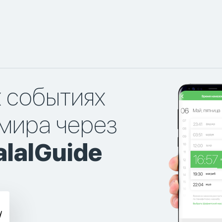
х событиях
мира через
lalGuide