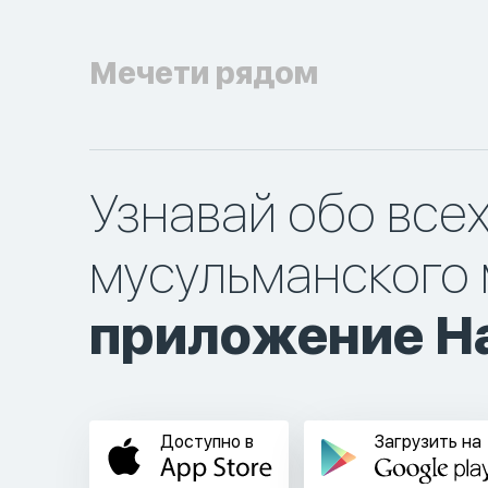
Мечети рядом
Узнавай обо все
мусульманского 
приложение Ha
Доступно в
Загрузить на