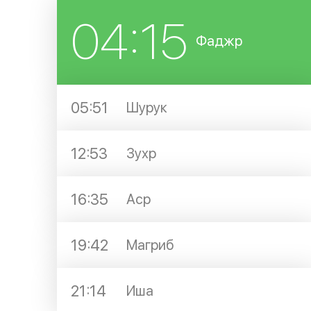
04:15
Фаджр
05:51
Шурук
12:53
Зухр
16:35
Аср
19:42
Магриб
21:14
Иша