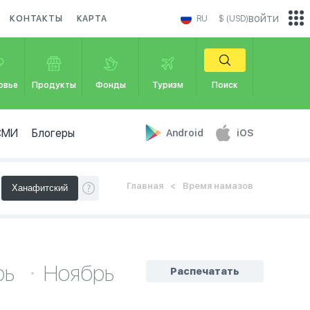
войти
КОНТАКТЫ
КАРТА
RU
$ (USD)
овье
Продукты
Фонды
Туризм
Поиск
СМИ
Блогеры
Android
iOS
Главная
Время намазов
рь
Ноябрь
Распечатать