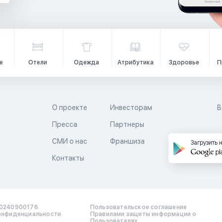
е
Отели
Одежда
Атрибутика
Здоровье
П
О проекте
Инвесторам
В
Пресса
Партнеры
й
СМИ о нас
Франшиза
Загрузить 
Контакты
0240900176
Пользовательское соглашение
онфиденциальности
Правилами защиты информации о
Пользователях