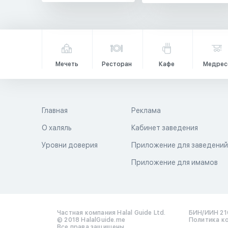
Мечеть
Ресторан
Кафе
Медрес
Главная
Реклама
О халяль
Кабинет заведения
Уровни доверия
Приложение для заведени
Приложение для имамов
Частная компания Halal Guide Ltd.
БИН/ИИН 21
© 2018 HalalGuide.me
Политика к
Все права защищены.