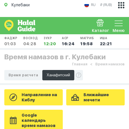
Кулебаки
RU
₽ (RUB)
Каталог
Меню
ФАДЖР
ВОСХОД
ЗУХР
АСР
МАГРИБ
ИША
01:03
04:28
12:20
16:24
19:58
22:21
Время намазов в г. Кулебаки
Главная
Время намазов
Время расчета
Направление на
Ближайшие
Киблу
мечети
Google
календарь
время намазов