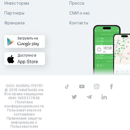
Инвесторам
Пресса
Партнеры
СМИ о нас
Франшиза
Контакты
Загрузить на
Доступно в
App Store
ООО ХАЛЯЛЬ ГРУПП
© 2018 HalalGuide.me
Все права защищены.
ИНН 1655317836
Политика
конфиденциальности
Пользовательское
соглашение
Правилами защиты
информации о
Пользователях