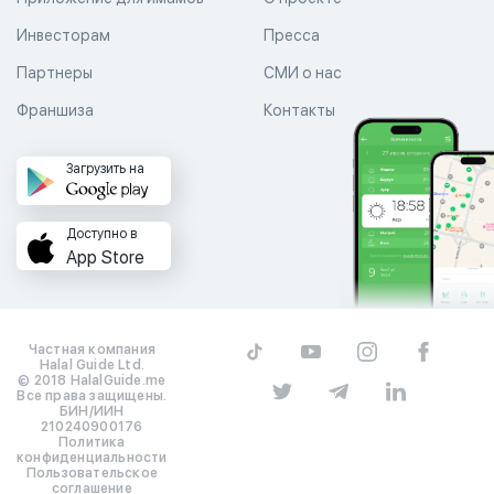
Инвесторам
Пресса
Партнеры
СМИ о нас
Франшиза
Контакты
Загрузить на
Доступно в
App Store
Частная компания
Halal Guide Ltd.
© 2018 HalalGuide.me
Все права защищены.
БИН/ИИН
210240900176
Политика
конфиденциальности
Пользовательское
соглашение