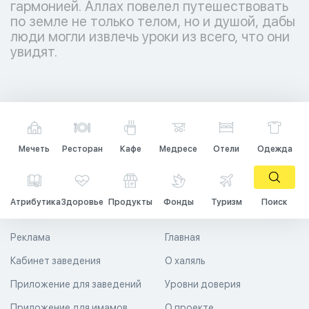
гармонией. Аллах повелел путешествовать
по земле не только телом, но и душой, дабы
люди могли извлечь уроки из всего, что они
увидят.
Мечеть
Ресторан
Кафе
Медресе
Отели
Одежда
Атрибутика
Здоровье
Продукты
Фонды
Туризм
Поиск
Реклама
Главная
Кабинет заведения
О халяль
Приложение для заведений
Уровни доверия
Приложение для имамов
О проекте