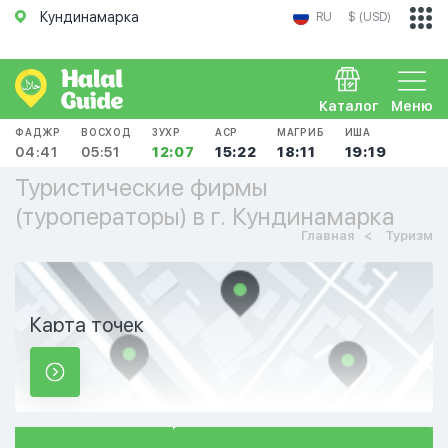
Кундинамарка
RU
$ (USD)
Каталог
Меню
ФАДЖР
ВОСХОД
ЗУХР
АСР
МАГРИБ
ИША
04:41
05:51
12:07
15:22
18:11
19:19
Туристические фирмы
(туроператоры) в г. Кундинамарка
Главная
Туризм
Карта точек