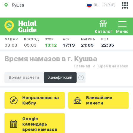
Кушва
RU
₽ (RUB)
Каталог
Меню
ФАДЖР
ВОСХОД
ЗУХР
АСР
МАГРИБ
ИША
03:03
05:03
13:12
17:19
21:05
22:35
Время намазов в г. Кушва
Главная
Время намазов
Время расчета
Направление на
Ближайшие
Киблу
мечети
Google
календарь
время намазов