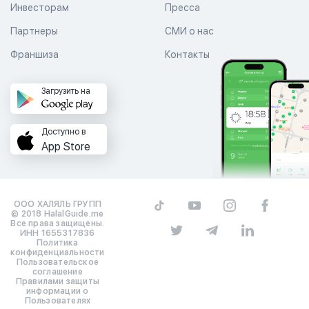
Инвесторам
Пресса
Партнеры
СМИ о нас
Франшиза
Контакты
Загрузить на
Доступно в
App Store
ООО ХАЛЯЛЬ ГРУПП
© 2018 HalalGuide.me
Все права защищены.
ИНН 1655317836
Политика
конфиденциальности
Пользовательское
соглашение
Правилами защиты
информации о
Пользователях