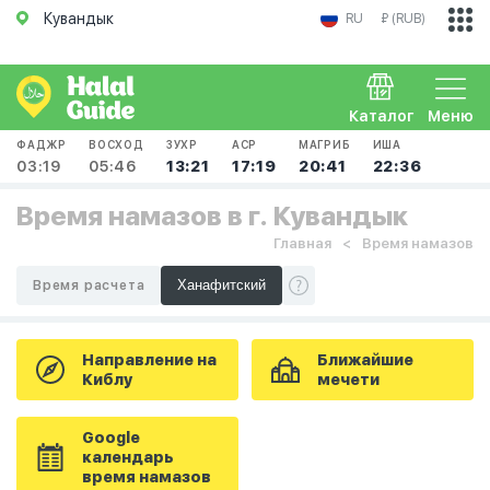
Кувандык
RU
₽ (RUB)
Каталог
Меню
ФАДЖР
ВОСХОД
ЗУХР
АСР
МАГРИБ
ИША
03:19
05:46
13:21
17:19
20:41
22:36
Время намазов в г. Кувандык
Главная
Время намазов
Время расчета
Направление на
Ближайшие
Киблу
мечети
Google
календарь
время намазов