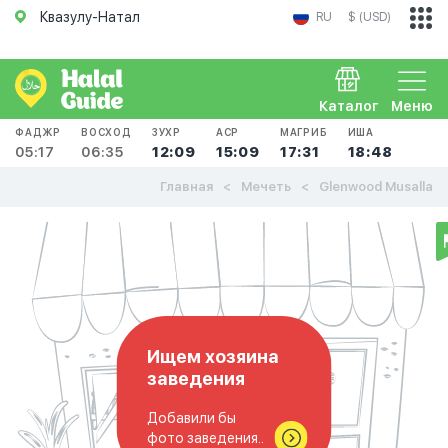
Квазулу-Натал
RU
$ (USD)
Каталог
Меню
ФАДЖР
ВОСХОД
ЗУХР
АСР
МАГРИБ
ИША
05:17
06:35
12:09
15:09
17:31
18:48
Главная
Мечеть
Glenwood Musalla
Ищем хозяина
заведения
Добавили бы
фото заведения..