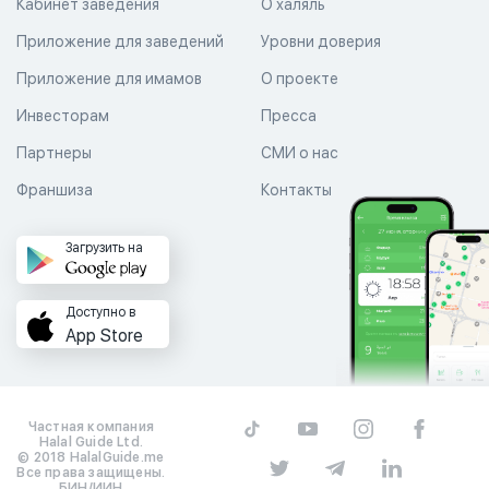
Кабинет заведения
О халяль
Приложение для заведений
Уровни доверия
Приложение для имамов
О проекте
Инвесторам
Пресса
Партнеры
СМИ о нас
Франшиза
Контакты
Загрузить на
Доступно в
App Store
Частная компания
Halal Guide Ltd.
© 2018 HalalGuide.me
Все права защищены.
БИН/ИИН