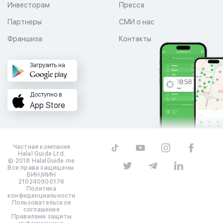
Инвесторам
Пресса
Партнеры
СМИ о нас
Франшиза
Контакты
Загрузить на
Доступно в
App Store
Частная компания
Halal Guide Ltd.
© 2018 HalalGuide.me
Все права защищены.
БИН/ИИН
210240900176
Политика
конфиденциальности
Пользовательское
соглашение
Правилами защиты