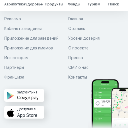
Атрибутика
Здоровье
Продукты
Фонды
Туризм
Поиск
Реклама
Главная
Кабинет заведения
О халяль
Приложение для заведений
Уровни доверия
Приложение для имамов
О проекте
Инвесторам
Пресса
Партнеры
СМИ о нас
Франшиза
Контакты
Загрузить на
Доступно в
App Store