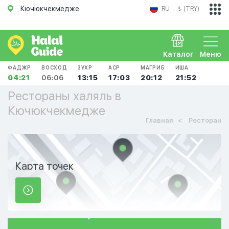
Кючюкчекмедже
RU
₺ (TRY)
Каталог
Меню
ФАДЖР
ВОСХОД
ЗУХР
АСР
МАГРИБ
ИША
04:21
06:06
13:15
17:03
20:12
21:52
Рестораны халяль в
Кючюкчекмедже
Главная
Ресторан
Карта точек