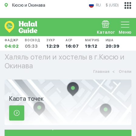
Кюсю и Окинава
RU
$ (USD)
Каталог
Меню
ФАДЖР
ВОСХОД
ЗУХР
АСР
МАГРИБ
ИША
04:02
05:33
12:29
16:07
19:12
20:39
Халяль отели и хостелы в г.Кюсю и
Окинава
Главная
Отели
Карта точек