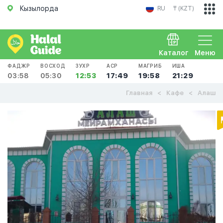
Кызылорда
RU
₸ (KZT)
Каталог
Меню
ФАДЖР
ВОСХОД
ЗУХР
АСР
МАГРИБ
ИША
03:58
05:30
12:53
17:49
19:58
21:29
Главная
Кафе
Алаш