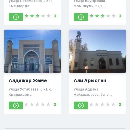
улица Саламатова, 20 к1,
​Улица Бауыржана
Кызылорда
Момышулы, 27/1​,
Кызылорда, Казахстан
3
3
Алдажар Жеме
Али Арыстан
​Улица Устабаева, 6 к1,​ с.
​Улица Адрана
Кызылжарма
Найзакараева, 5а,​ с.
Махамбетова
0
0