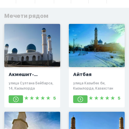
Мечети рядом
Акмешит-
Айтбая
Сырдарья
​улица Султана Бейбарса,
улица Казыбек би,
14, Кызылорда
Кызылорда, Казахстан
5
5