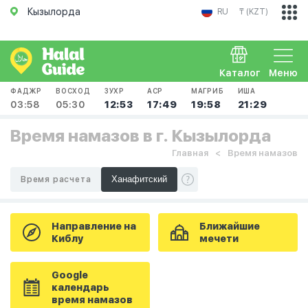
Кызылорда
RU
₸ (KZT)
Каталог
Меню
ФАДЖР
ВОСХОД
ЗУХР
АСР
МАГРИБ
ИША
03:58
05:30
12:53
17:49
19:58
21:29
Время намазов в г. Кызылорда
Главная
Время намазов
Время расчета
Направление на
Ближайшие
Киблу
мечети
Google
календарь
время намазов