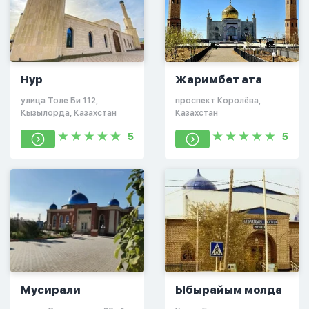
Нур
Жаримбет ата
улица Толе Би 112,
проспект Королёва,
Кызылорда, Казахстан
Казахстан
5
5
Мусирали
Ыбырайым молда