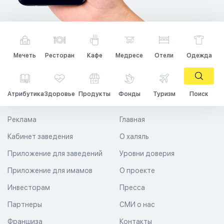
Мечеть
Ресторан
Кафе
Медресе
Отели
Одежда
Атрибутика
Здоровье
Продукты
Фонды
Туризм
Поиск
Реклама
Главная
Кабинет заведения
О халяль
Приложение для заведений
Уровни доверия
Приложение для имамов
О проекте
Инвесторам
Пресса
Партнеры
СМИ о нас
Франшиза
Контакты