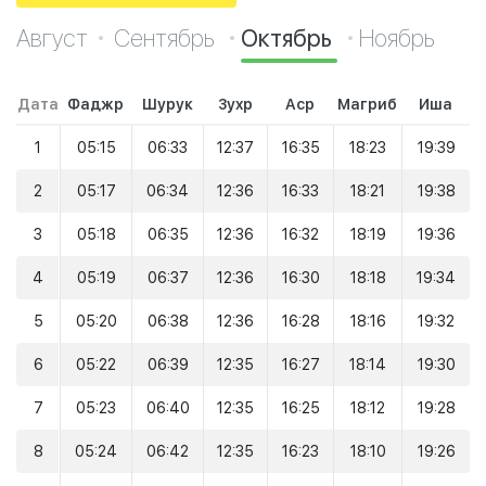
Август
Сентябрь
Октябрь
Ноябрь
Дата
Фаджр
Шурук
Зухр
Аср
Магриб
Иша
1
05:15
06:33
12:37
16:35
18:23
19:39
2
05:17
06:34
12:36
16:33
18:21
19:38
3
05:18
06:35
12:36
16:32
18:19
19:36
4
05:19
06:37
12:36
16:30
18:18
19:34
5
05:20
06:38
12:36
16:28
18:16
19:32
6
05:22
06:39
12:35
16:27
18:14
19:30
7
05:23
06:40
12:35
16:25
18:12
19:28
8
05:24
06:42
12:35
16:23
18:10
19:26