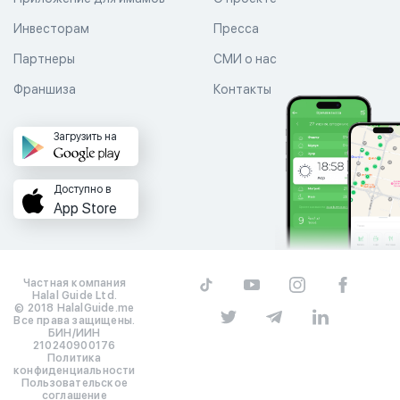
Инвесторам
Пресса
Партнеры
СМИ о нас
Франшиза
Контакты
Загрузить на
Доступно в
App Store
Частная компания
Halal Guide Ltd.
© 2018 HalalGuide.me
Все права защищены.
БИН/ИИН
210240900176
Политика
конфиденциальности
Пользовательское
соглашение