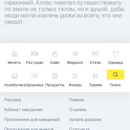
гармонией. Аллах повелел путешествовать
по земле не только телом, но и душой, дабы
люди могли извлечь уроки из всего, что они
увидят.
Мечеть
Ресторан
Кафе
Медресе
Отели
Одежда
Атрибутика
Здоровье
Продукты
Фонды
Туризм
Поиск
Реклама
Главная
Кабинет заведения
О халяль
Приложение для заведений
Уровни доверия
Приложение для имамов
О проекте