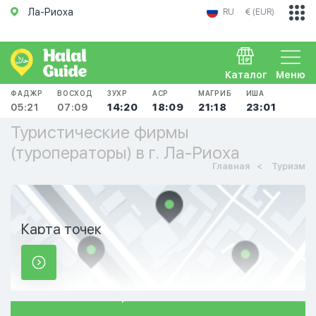
Ла-Риоха
RU
€ (EUR)
Каталог
Меню
ФАДЖР
ВОСХОД
ЗУХР
АСР
МАГРИБ
ИША
05:21
07:09
14:20
18:09
21:18
23:01
Туристические фирмы
(туроператоры) в г. Ла-Риоха
Главная
Туризм
Карта точек