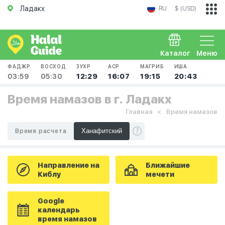
Ладакх
RU
$ (USD)
Каталог
Меню
ФАДЖР
ВОСХОД
ЗУХР
АСР
МАГРИБ
ИША
03:59
05:30
12:29
16:07
19:15
20:43
Время намазов в г. Ладакх
Главная
Время намазов
Время расчета
Направление на
Ближайшие
Киблу
мечети
Google
календарь
время намазов