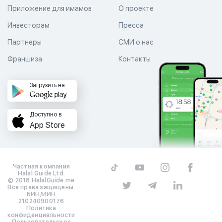
Приложение для имамов
О проекте
Инвесторам
Пресса
Партнеры
СМИ о нас
Франшиза
Контакты
Загрузить на
Доступно в
App Store
Частная компания
Halal Guide Ltd.
© 2018 HalalGuide.me
Все права защищены.
БИН/ИИН
210240900176
Политика
конфиденциальности