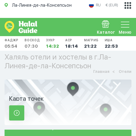
Ла-Линея-де-ла-Консепсьон
RU
€ (EUR)
Каталог
Меню
ФАДЖР
ВОСХОД
ЗУХР
АСР
МАГРИБ
ИША
05:54
07:30
14:32
18:14
21:22
22:53
Халяль отели и хостелы в г.Ла-
Линея-де-ла-Консепсьон
Главная
Отели
Карта точек