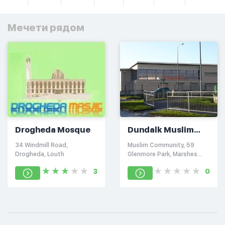
Мечети рядом
Drogheda Mosque
Dundalk Muslim
Community Centre
34 Windmill Road,
Muslim Community, 59
Drogheda, Louth
Glenmore Park, Marshes
Upper, Dundalk, Co. Louth,
3
0
A91 W201, Ирландия