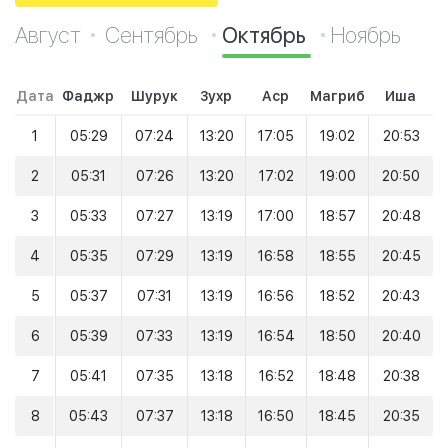
Август
Сентябрь
Октябрь
Ноябрь
Дата
Фаджр
Шурук
Зухр
Аср
Магриб
Иша
1
05:29
07:24
13:20
17:05
19:02
20:53
2
05:31
07:26
13:20
17:02
19:00
20:50
3
05:33
07:27
13:19
17:00
18:57
20:48
4
05:35
07:29
13:19
16:58
18:55
20:45
5
05:37
07:31
13:19
16:56
18:52
20:43
6
05:39
07:33
13:19
16:54
18:50
20:40
7
05:41
07:35
13:18
16:52
18:48
20:38
8
05:43
07:37
13:18
16:50
18:45
20:35