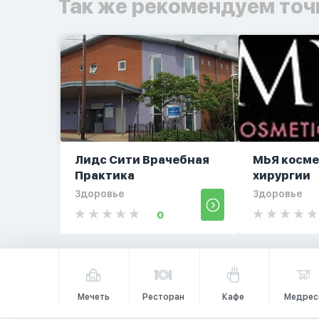
Так же рекомендуем точ
Лидс Сити Врачебная
МЬЯ косме
Практика
хирургии
Здоровье
Здоровье
0
Мечеть
Ресторан
Кафе
Медрес