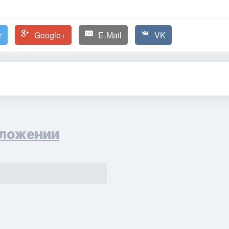
r
Google+
E-Mail
VK
ложении