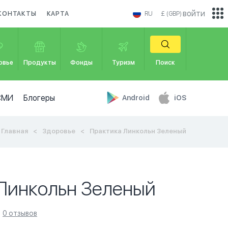
войти
КОНТАКТЫ
КАРТА
RU
£ (GBP)
овье
Продукты
Фонды
Туризм
Поиск
СМИ
Блогеры
Android
iOS
Главная
Здоровье
Практика Линкольн Зеленый
Линкольн Зеленый
0 отзывов