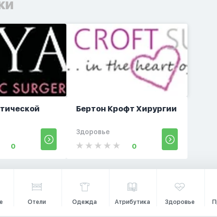
ки
тической
Бертон Крофт Хирургии
Здоровье
0
0
е
Отели
Одежда
Атрибутика
Здоровье
П