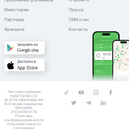
Инвесторам
Пресса
Партнеры
СМИ о нас
Франшиза
Контакты
Загрузить на
Доступно в
App Store
Частная компания
Halal Guide Ltd.
© 2018 HalalGuide.me
Все права защищены.
БИН/ИИН
210240900176
Политика
конфиденциальности
Пользовательское
соглашение