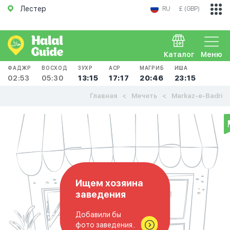
Лестер
RU
£ (GBP)
Каталог
Меню
ФАДЖР
ВОСХОД
ЗУХР
АСР
МАГРИБ
ИША
02:53
05:30
13:15
17:17
20:46
23:15
Главная
Мечеть
Markaz-e-Badri
Ищем хозяина
заведения
Добавили бы
фото заведения..