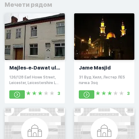
Мечети рядом
Majles-e-Dawat ul
Jame Masjid
Haq
126/128 Earl Howe Street,
31 Вуд Хилл, Лестер ЛЕ5
Leicester, Leicestershire LE2
пачка 3sq
0DG
3
3