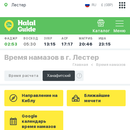
Лестер
RU
£ (GBP)
Каталог
Меню
ФАДЖР
ВОСХОД
ЗУХР
АСР
МАГРИБ
ИША
02:53
05:30
13:15
17:17
20:46
23:15
Время намазов в г. Лестер
Главная
Время намазов
Время расчета
Направление на
Ближайшие
Киблу
мечети
Google
календарь
время намазов