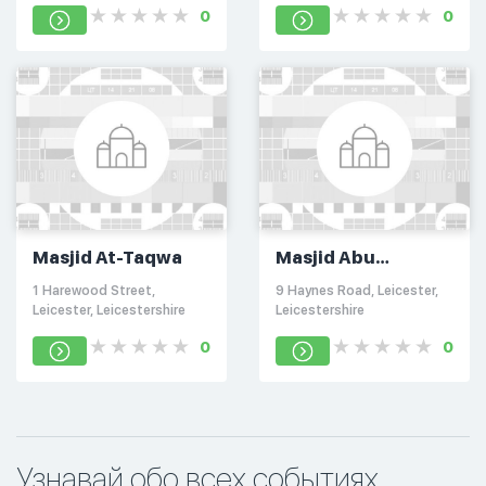
0
0
Masjid At-Taqwa
Masjid Abu
Hurairah
1 Harewood Street,
9 Haynes Road, Leicester,
Leicester, Leicestershire
Leicestershire
0
0
Узнавай обо всех событиях