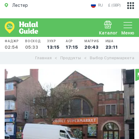
Лестер
RU
£ (GBP)
Каталог
Меню
ФАДЖР
ВОСХОД
ЗУХР
АСР
МАГРИБ
ИША
02:54
05:33
13:15
17:15
20:43
23:11
Главная
Продукты
Выбор Супермаркета