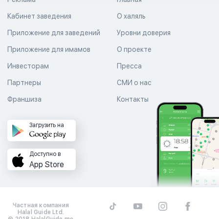
Кабинет заведения
О халяль
Приложение для заведений
Уровни доверия
Приложение для имамов
О проекте
Инвесторам
Пресса
Партнеры
СМИ о нас
Франшиза
Контакты
Загрузить на
Доступно в
App Store
Частная компания
Halal Guide Ltd.
© 2018 HalalGuide.me