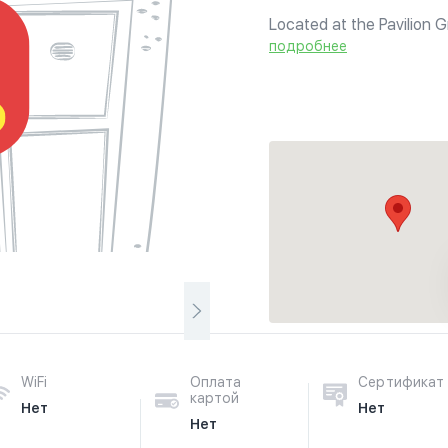
Located at the Pavilion G
variety of Indian and Ind
подробнее
WiFi
Оплата
Сертификат
картой
Нет
Нет
Нет