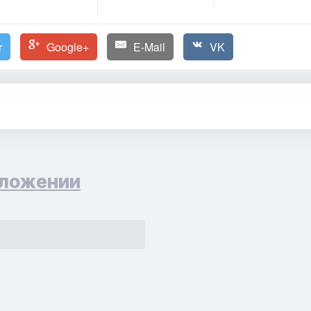
r
Google+
E-Mail
VK
ложении