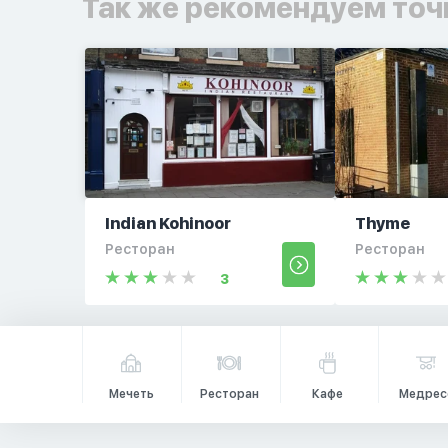
Так же рекомендуем точ
Indian Kohinoor
Thyme
Ресторан
Ресторан
3
Мечеть
Ресторан
Кафе
Медрес