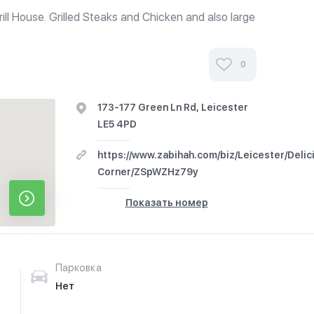
rill House. Grilled Steaks and Chicken and also large
o Chinese food at reasonable price.
0
173-177 Green Ln Rd, Leicester
LE5 4PD
https://www.zabihah.com/biz/Leicester/Delic
Corner/ZSpWZHz79y
Показать номер
Парковка
Нет