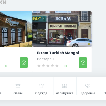
ки
Ikram Turkish Mangal
Ресторан
3
0
е
Отели
Одежда
Атрибутика
Здоровье
П