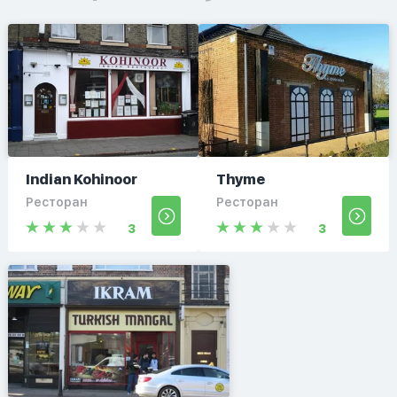
Indian Kohinoor
Thyme
Ресторан
Ресторан
3
3