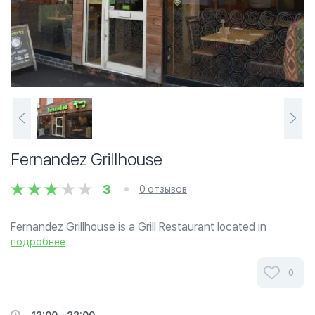
Fernandez Grillhouse
3
0 отзывов
Fernandez Grillhouse is a Grill Restaurant located in
Loughborough Town Centre.
подробнее
0