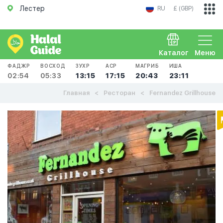
Лестер
RU
£ (GBP)
Каталог
Меню
ФАДЖР
ВОСХОД
ЗУХР
АСР
МАГРИБ
ИША
02:54
05:33
13:15
17:15
20:43
23:11
Главная
Ресторан
Fernandez Grillhouse