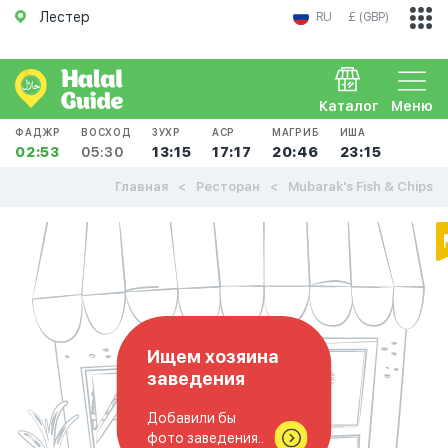
Лестер
RU
£ (GBP)
Каталог
Меню
ФАДЖР
ВОСХОД
ЗУХР
АСР
МАГРИБ
ИША
02:53
05:30
13:15
17:17
20:46
23:15
Главная
Ресторан
Mubarak's Fish & Chips
Ищем хозяина
заведения
Добавили бы
фото заведения..