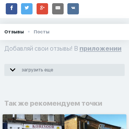
Отзывы
Посты
Добавляй свои отзывы! В
приложении
загрузить еще
Так же рекомендуем точки