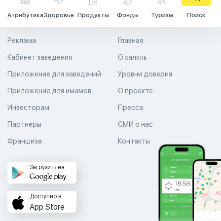
Атрибутика
Здоровье
Продукты
Фонды
Туризм
Поиск
Реклама
Главная
Кабинет заведения
О халяль
Приложение для заведений
Уровни доверия
Приложение для имамов
О проекте
Инвесторам
Пресса
Партнеры
СМИ о нас
Франшиза
Контакты
Загрузить на
Доступно в
App Store