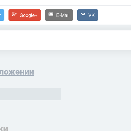
r
Google+
E-Mail
VK
ложении
ки