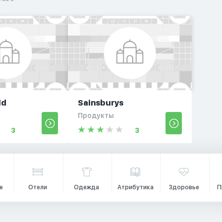
ld
Sainsburys
Продукты
3
3
е
Отели
Одежда
Атрибутика
Здоровье
П