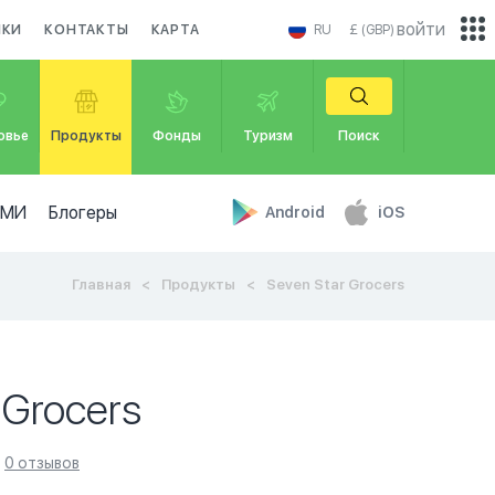
войти
ИКИ
КОНТАКТЫ
КАРТА
RU
£ (GBP)
овье
Продукты
Фонды
Туризм
Поиск
СМИ
Блогеры
Android
iOS
Главная
Продукты
Seven Star Grocers
 Grocers
0 отзывов