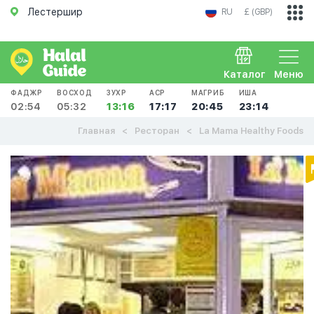
Лестершир
RU
£ (GBP)
Каталог
Меню
ФАДЖР
ВОСХОД
ЗУХР
АСР
МАГРИБ
ИША
02:54
05:32
13:16
17:17
20:45
23:14
Главная
Ресторан
La Mama Healthy Foods