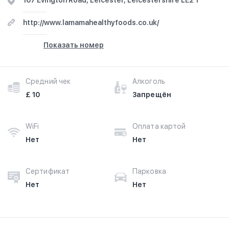
167 Evington Road, Leicester, Leicestershire LE2 1
http://www.lamamahealthyfoods.co.uk/
Показать номер
Средний чек
Алкоголь
£ 10
Запрещён
WiFi
Оплата картой
Нет
Нет
Сертификат
Парковка
Нет
Нет