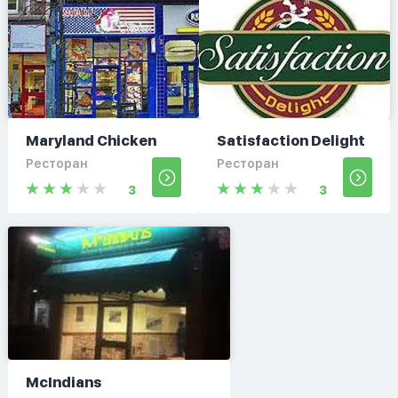
Maryland Chicken
Satisfaction Delight
Ресторан
Ресторан
3
3
McIndians