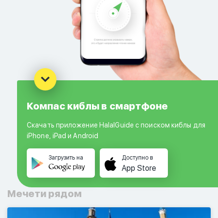
Компас киблы в смартфоне
Скачать приложение HalalGuide с поиском киблы для
iPhone, iPad и Android
Загрузить на
Доступно в
App Store
Мечети рядом