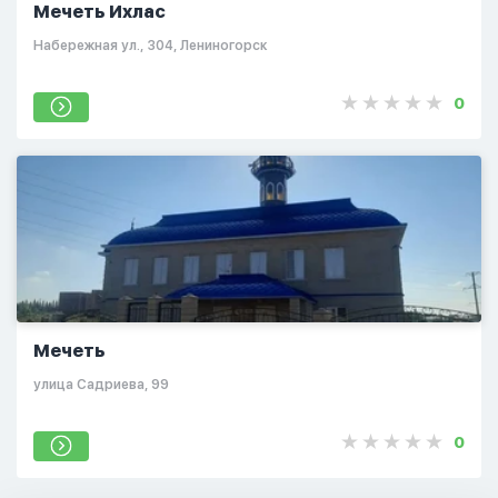
Мечеть Ихлас
Набережная ул., 304, Лениногорск
0
Мечеть
улица Садриева, 99
0