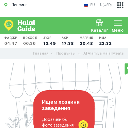
Ленсинг
RU
$ (USD)
Каталог
Меню
ФАДЖР
ВОСХОД
ЗУХР
АСР
МАГРИБ
ИША
04:47
06:36
13:49
17:38
20:48
22:32
Главная
Продукты
Al Alamiya Halal Meats
Ищем хозяина
заведения
Добавили бы
фото заведения..