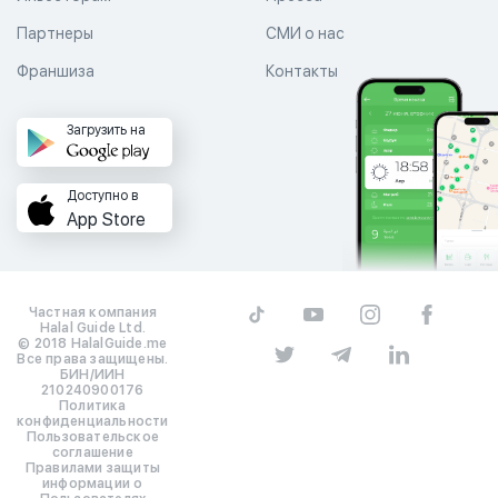
Партнеры
СМИ о нас
Франшиза
Контакты
Загрузить на
Доступно в
App Store
Частная компания
Halal Guide Ltd.
© 2018 HalalGuide.me
Все права защищены.
БИН/ИИН
210240900176
Политика
конфиденциальности
Пользовательское
соглашение
Правилами защиты
информации о