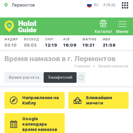
Лермонтов
RU
₽ (RUB)
Каталог
Меню
ФАДЖР
ВОСХОД
ЗУХР
АСР
МАГРИБ
ИША
03:10
05:03
12:19
16:09
19:21
21:08
Время намазов в г. Лермонтов
Главная
Время намазов
Время расчета
Направление на
Ближайшие
Киблу
мечети
Google
календарь
время намазов