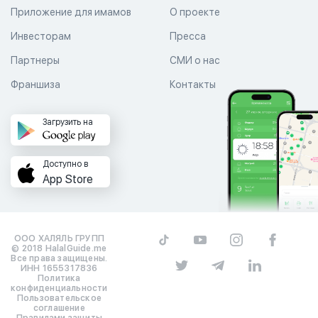
Приложение для имамов
О проекте
Инвесторам
Пресса
Партнеры
СМИ о нас
Франшиза
Контакты
Загрузить на
Доступно в
App Store
ООО ХАЛЯЛЬ ГРУПП
© 2018 HalalGuide.me
Все права защищены.
ИНН 1655317836
Политика
конфиденциальности
Пользовательское
соглашение