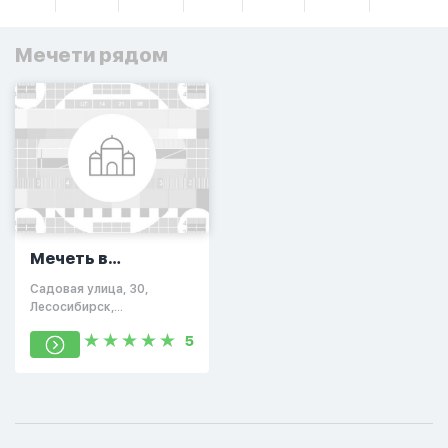
Мечети рядом
Мечеть в
Городище
Садовая улица, 30,
Лесосибирск,
Красноярский край,
5
Россия, 662546