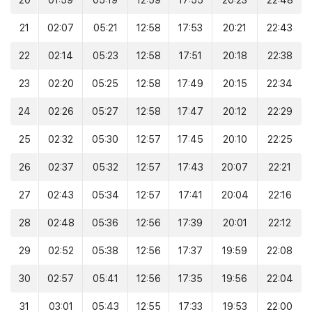
20
01:59
05:19
12:59
17:55
20:23
22:48
21
02:07
05:21
12:58
17:53
20:21
22:43
22
02:14
05:23
12:58
17:51
20:18
22:38
23
02:20
05:25
12:58
17:49
20:15
22:34
24
02:26
05:27
12:58
17:47
20:12
22:29
25
02:32
05:30
12:57
17:45
20:10
22:25
26
02:37
05:32
12:57
17:43
20:07
22:21
27
02:43
05:34
12:57
17:41
20:04
22:16
28
02:48
05:36
12:56
17:39
20:01
22:12
29
02:52
05:38
12:56
17:37
19:59
22:08
30
02:57
05:41
12:56
17:35
19:56
22:04
31
03:01
05:43
12:55
17:33
19:53
22:00