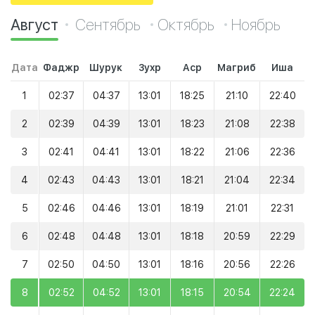
Август
Сентябрь
Октябрь
Ноябрь
Дата
Фаджр
Шурук
Зухр
Аср
Магриб
Иша
1
02:37
04:37
13:01
18:25
21:10
22:40
2
02:39
04:39
13:01
18:23
21:08
22:38
3
02:41
04:41
13:01
18:22
21:06
22:36
4
02:43
04:43
13:01
18:21
21:04
22:34
5
02:46
04:46
13:01
18:19
21:01
22:31
6
02:48
04:48
13:01
18:18
20:59
22:29
7
02:50
04:50
13:01
18:16
20:56
22:26
8
02:52
04:52
13:01
18:15
20:54
22:24