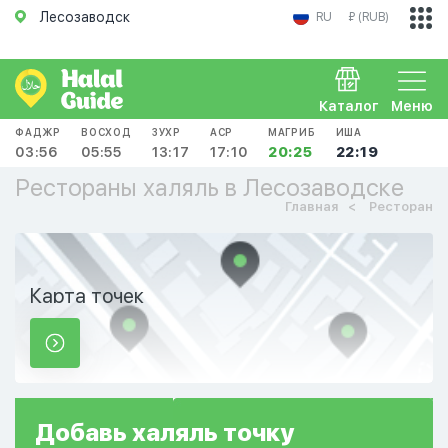
Лесозаводск
RU
₽ (RUB)
Каталог
Меню
ФАДЖР
ВОСХОД
ЗУХР
АСР
МАГРИБ
ИША
03:56
05:55
13:17
17:10
20:25
22:19
Рестораны халяль в Лесозаводске
Главная
Ресторан
Карта точек
Добавь
халяль
точку