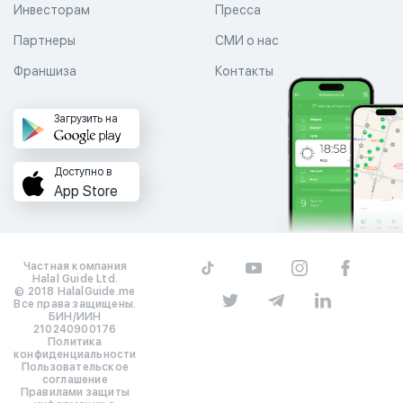
Инвесторам
Пресса
Партнеры
СМИ о нас
Франшиза
Контакты
Загрузить на
Доступно в
App Store
Частная компания
Halal Guide Ltd.
© 2018 HalalGuide.me
Все права защищены.
БИН/ИИН
210240900176
Политика
конфиденциальности
Пользовательское
соглашение
Правилами защиты