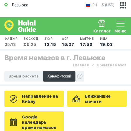
Левьюка
RU
$ (USD)
Каталог
Меню
ФАДЖР
ВОСХОД
ЗУХР
АСР
МАГРИБ
ИША
05:13
06:25
12:15
15:27
17:53
19:03
Время намазов в г. Левьюка
Главная
Время намазов
Время расчета
Направление на
Ближайшие
Киблу
мечети
Google
календарь
время намазов