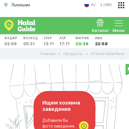
Льюишам
RU
£ (GBP)
Каталог
Меню
ФАДЖР
ВОСХОД
ЗУХР
АСР
МАГРИБ
ИША
02:59
05:31
13:11
17:11
20:36
22:58
Главная
Продукты
Al Quds Halal Meat
Ищем хозяина
заведения
Добавили бы
фото заведения..