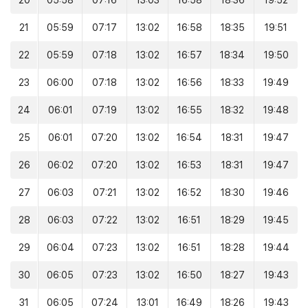
20
05:58
07:16
13:03
16:58
18:36
19:52
21
05:59
07:17
13:02
16:58
18:35
19:51
22
05:59
07:18
13:02
16:57
18:34
19:50
23
06:00
07:18
13:02
16:56
18:33
19:49
24
06:01
07:19
13:02
16:55
18:32
19:48
25
06:01
07:20
13:02
16:54
18:31
19:47
26
06:02
07:20
13:02
16:53
18:31
19:47
27
06:03
07:21
13:02
16:52
18:30
19:46
28
06:03
07:22
13:02
16:51
18:29
19:45
29
06:04
07:23
13:02
16:51
18:28
19:44
30
06:05
07:23
13:02
16:50
18:27
19:43
31
06:05
07:24
13:01
16:49
18:26
19:43