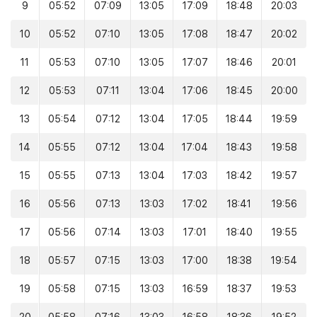
9
05:52
07:09
13:05
17:09
18:48
20:03
10
05:52
07:10
13:05
17:08
18:47
20:02
11
05:53
07:10
13:05
17:07
18:46
20:01
12
05:53
07:11
13:04
17:06
18:45
20:00
13
05:54
07:12
13:04
17:05
18:44
19:59
14
05:55
07:12
13:04
17:04
18:43
19:58
15
05:55
07:13
13:04
17:03
18:42
19:57
16
05:56
07:13
13:03
17:02
18:41
19:56
17
05:56
07:14
13:03
17:01
18:40
19:55
18
05:57
07:15
13:03
17:00
18:38
19:54
19
05:58
07:15
13:03
16:59
18:37
19:53