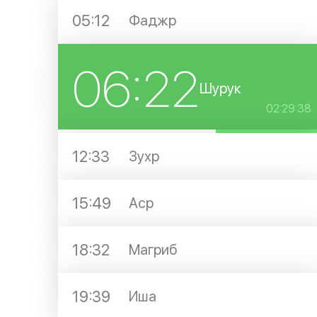
05:12
Фаджр
06:22
Шурук
02:29:38
12:33
Зухр
15:49
Аср
18:32
Магриб
19:39
Иша