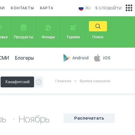
войти
КИ
КОНТАКТЫ
КАРТА
RU
$ (USD)
овье
Продукты
Фонды
Туризм
Поиск
СМИ
Блогеры
Android
iOS
Главная
Время намазов
рь
Ноябрь
Распечатать