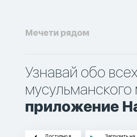
Мечети рядом
Узнавай обо все
мусульманского 
приложение Ha
Доступно в
Загрузить на