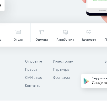
е
Отели
Одежда
Атрибутика
Здоровье
П
О проекте
Инвесторам
В
Пресса
Партнеры
й
СМИ о нас
Франшиза
Загрузить 
Контакты