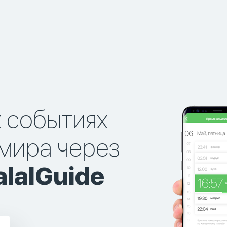
х событиях
мира через
lalGuide