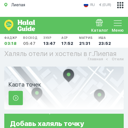
Лиепая
RU
€ (EUR)
Каталог
Меню
ФАДЖР
ВОСХОД
ЗУХР
АСР
МАГРИБ
ИША
03:18
05:47
13:47
17:52
21:31
23:52
Халяль отели и хостелы в г.Лиепая
Главная
Отели
Карта точек
Добавь
халяль
точку