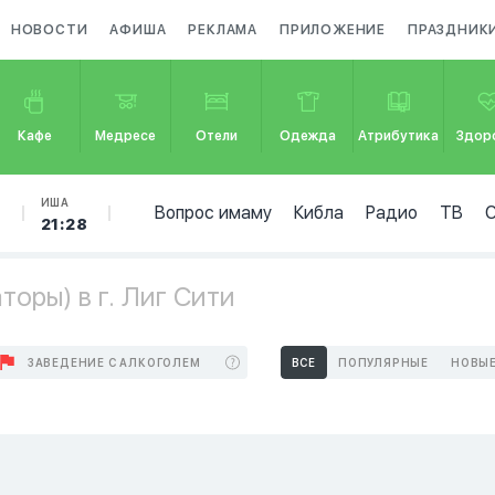
НОВОСТИ
АФИША
РЕКЛАМА
ПРИЛОЖЕНИЕ
ПРАЗДНИК
Кафе
Медресе
Отели
Одежда
Атрибутика
Здор
Б
ИША
Вопрос имаму
Кибла
Радио
ТВ
6
21:28
оры) в г. Лиг Сити
ЗАВЕДЕНИЕ С АЛКОГОЛЕМ
ВСЕ
ПОПУЛЯРНЫЕ
НОВЫ