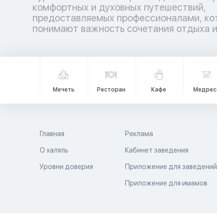
комфортных и духовных путешествий,
гармонией. Аллах повелел путешествовать по
предоставляемых профессионалами, ко
земле не только телом, но и душой, даб
понимают важность сочетания отдыха 
Мечеть
Ресторан
Кафе
Медрес
Главная
Реклама
О халяль
Кабинет заведения
Уровни доверия
Приложение для заведени
Приложение для имамов