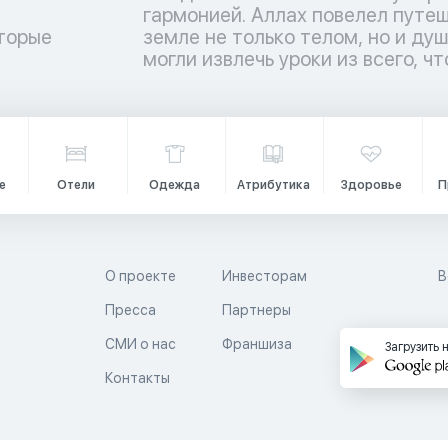
торые
ы люди
и
могли извлечь уроки из всего, чт
е
Отели
Одежда
Атрибутика
Здоровье
П
О проекте
Инвесторам
В
Пресса
Партнеры
й
СМИ о нас
Франшиза
Загрузить 
Контакты