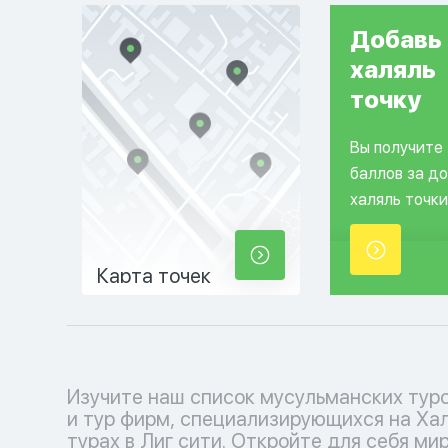
Добавь
халяль
точку
Вы получите
баллов за д
халяль точки
Карта точек
Изучите наш список мусульманских тур
соблюдения исламских традиций. Выб
и тур фирм, специализирующихся на Ха
кофмортный отпуск с нашими туроператора
турах в Лиг сити. Откройте для себя ми
каждый момент наполнен умиротворением 