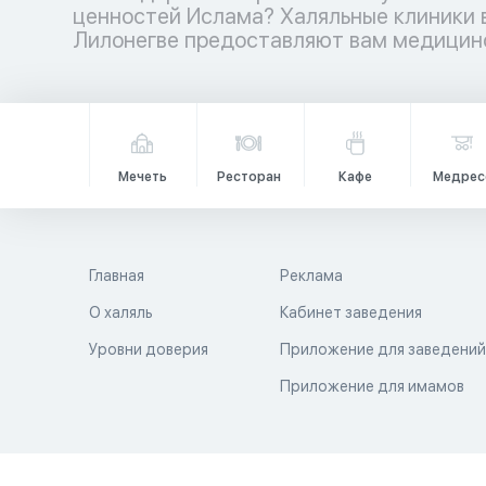
ценностей Ислама? Халяльные клиники 
медицинских учреждений ждет вас – ваш
Лилонегве предоставляют вам медицин
Мечеть
Ресторан
Кафе
Медрес
Главная
Реклама
О халяль
Кабинет заведения
Уровни доверия
Приложение для заведени
Приложение для имамов