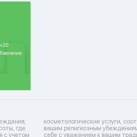
 +20
обавление
.
еждения,
ствующие
соты, где
тьтесь о
я с учетом
 Перечень