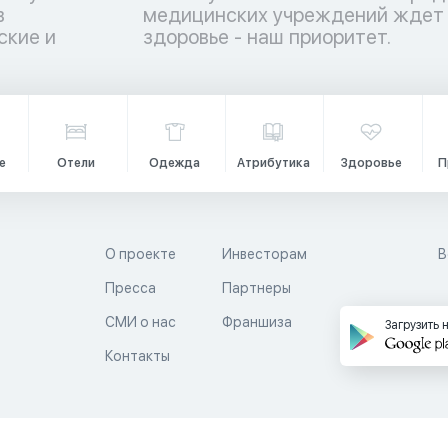
в
е
ские и
здоровье - наш приоритет.
е
Отели
Одежда
Атрибутика
Здоровье
П
О проекте
Инвесторам
В
Пресса
Партнеры
й
СМИ о нас
Франшиза
Загрузить 
Контакты