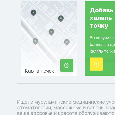
Добавь
халяль
точку
Вы получите
баллов за д
халяль точки
Карта точек
Ищете мусульманские медицинские учр
косметологические услуги, соответ
стоматологии, массажные и салоны кра
вашим религиозным убеждениям. Позабо
ваше здоровье и красота обслуживаютс
себе с уважением к вашим традициям.