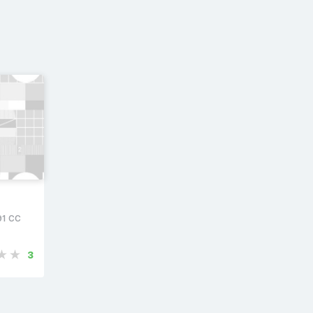
91 CC
3