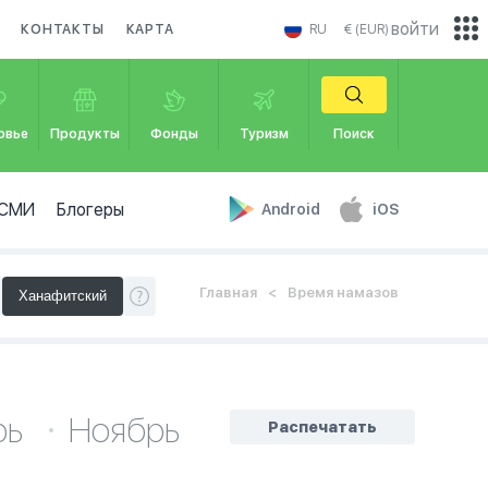
войти
КОНТАКТЫ
КАРТА
RU
€ (EUR)
овье
Продукты
Фонды
Туризм
Поиск
СМИ
Блогеры
Android
iOS
Главная
Время намазов
рь
Ноябрь
Распечатать