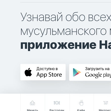
Узнавай обо все
мусульманского 
приложение Ha
Доступно в
Загрузить на
Мечеть
Ресторан
Кафе
Медрес