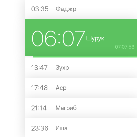
03:35
Фаджр
06:07
Шурук
07:07:53
13:47
Зухр
17:48
Аср
21:14
Магриб
23:36
Иша