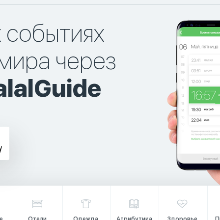
х событиях
мира через
lalGuide
е
Отели
Одежда
Атрибутика
Здоровье
П