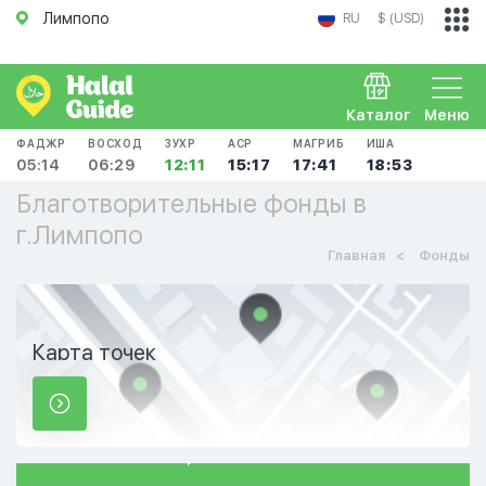
Лимпопо
RU
$ (USD)
Каталог
Меню
ФАДЖР
ВОСХОД
ЗУХР
АСР
МАГРИБ
ИША
05:14
06:29
12:11
15:17
17:41
18:53
Благотворительные фонды в
г.Лимпопо
Главная
Фонды
Карта точек