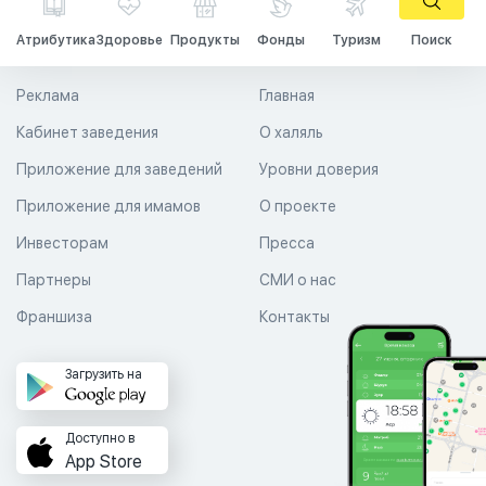
Атрибутика
Здоровье
Продукты
Фонды
Туризм
Поиск
Реклама
Главная
Кабинет заведения
О халяль
Приложение для заведений
Уровни доверия
Приложение для имамов
О проекте
Инвесторам
Пресса
Партнеры
СМИ о нас
Франшиза
Контакты
Загрузить на
Доступно в
App Store