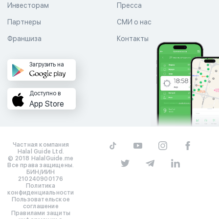
Инвесторам
Пресса
Партнеры
СМИ о нас
Франшиза
Контакты
Загрузить на
Доступно в
App Store
Частная компания
Halal Guide Ltd.
© 2018 HalalGuide.me
Все права защищены.
БИН/ИИН
210240900176
Политика
конфиденциальности
Пользовательское
соглашение
Правилами защиты