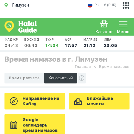
Лимузен
RU
€ (EUR)
Каталог
Меню
ФАДЖР
ВОСХОД
ЗУХР
АСР
МАГРИБ
ИША
04:43
06:43
14:04
17:57
21:12
23:05
Время намазов в г. Лимузен
Главная
Время намазов
Время расчета
Направление на
Ближайшие
Киблу
мечети
Google
календарь
время намазов