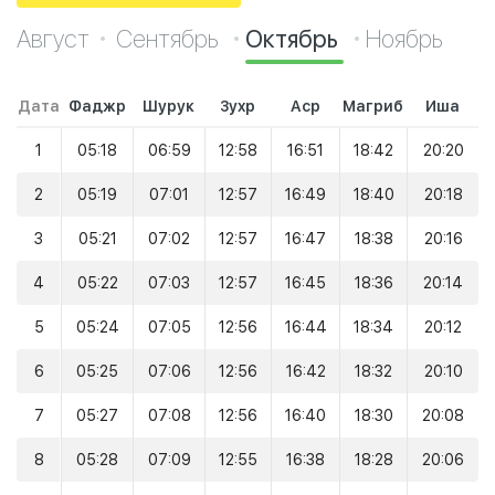
Август
Сентябрь
Октябрь
Ноябрь
Дата
Фаджр
Шурук
Зухр
Аср
Магриб
Иша
1
05:18
06:59
12:58
16:51
18:42
20:20
2
05:19
07:01
12:57
16:49
18:40
20:18
3
05:21
07:02
12:57
16:47
18:38
20:16
4
05:22
07:03
12:57
16:45
18:36
20:14
5
05:24
07:05
12:56
16:44
18:34
20:12
6
05:25
07:06
12:56
16:42
18:32
20:10
7
05:27
07:08
12:56
16:40
18:30
20:08
8
05:28
07:09
12:55
16:38
18:28
20:06