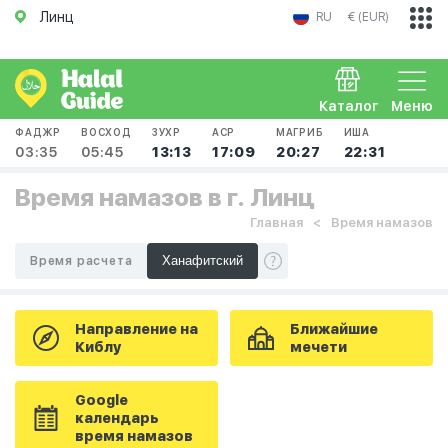
Линц
RU
€ (EUR)
Каталог
Меню
ФАДЖР
ВОСХОД
ЗУХР
АСР
МАГРИБ
ИША
03:35
05:45
13:13
17:09
20:27
22:31
Время намазов в г. Линц
Главная
Время намазов
Время расчета
Направление на
Ближайшие
Киблу
мечети
Google
календарь
время намазов