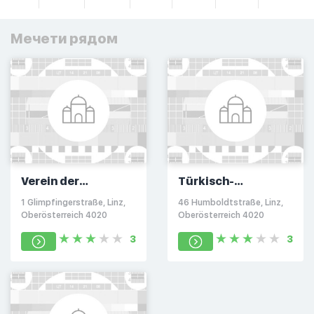
Мечети рядом
Verein der
Türkisch-
Bosniaken NUR Linz
Islamischer Verein
1 Glimpfingerstraße, Linz,
46 Humboldtstraße, Linz,
ATIB
Oberösterreich 4020
Oberösterreich 4020
3
3