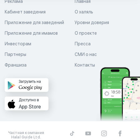
Реклама
Главная
Кабинет заведения
О халяль
Приложение для заведений
Уровни доверия
Приложение для имамов
О проекте
Инвесторам
Пресса
Партнеры
СМИ о нас
Франшиза
Контакты
Загрузить на
Доступно в
App Store
Частная компания
Halal Guide Ltd.