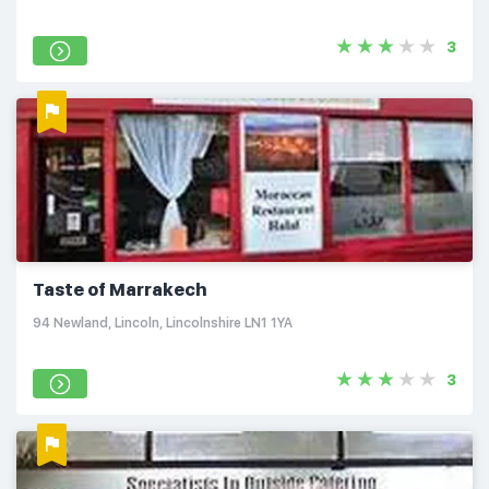
3
Taste of Marrakech
94 Newland, Lincoln, Lincolnshire LN1 1YA
3