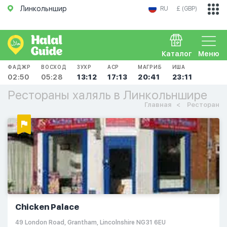
Линкольншир
RU
£ (GBP)
Каталог
Меню
ФАДЖР
ВОСХОД
ЗУХР
АСР
МАГРИБ
ИША
02:50
05:28
13:12
17:13
20:41
23:11
Рестораны халяль в Линкольншире
Главная
Ресторан
Chicken Palace
49 London Road, Grantham, Lincolnshire NG31 6EU