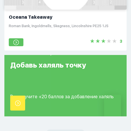
Oceana Takeaway
Roman Bank, Ingoldmells, Skegness, Lincolnshire PE25 1JS
3
Добавь
халяль
точку
Вы получите +20
баллов за добавление
халяль
точки.