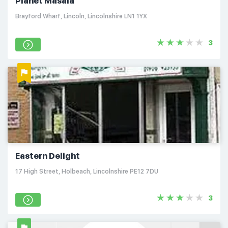
Planet Masala
Brayford Wharf, Lincoln, Lincolnshire LN1 1YX
3
Eastern Delight
17 High Street, Holbeach, Lincolnshire PE12 7DU
3