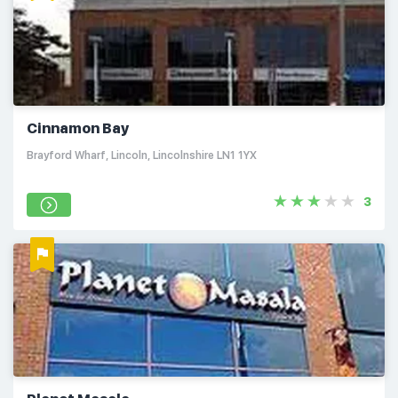
Cinnamon Bay
Brayford Wharf, Lincoln, Lincolnshire LN1 1YX
3