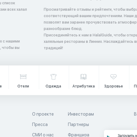
ш список
ии всех халал
Просматривайте отзывы и рейтинги, чтобы выбр
соответствующий вашим предпочтениям. Наши 
позволят вам заранее прочувствовать атмосфер
разнообразие блюд.
Присоединяйтесь к нам в HalalGuide, чтобы откр
х с нашими
халяльные рестораны в Линних. Наслаждайтесь в
, чтобы вы
традиций!
е
Отели
Одежда
Атрибутика
Здоровье
П
О проекте
Инвесторам
В
Пресса
Партнеры
й
СМИ о нас
Франшиза
Загрузить 