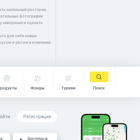
ать халяльный ресторан,
детальные фотографии
у заведения и оценить
ыть для себя новые
кусом и уютом в компании
родукты
Фонды
Туризм
Поиск
ойти
Регистрация
на
Доступно в