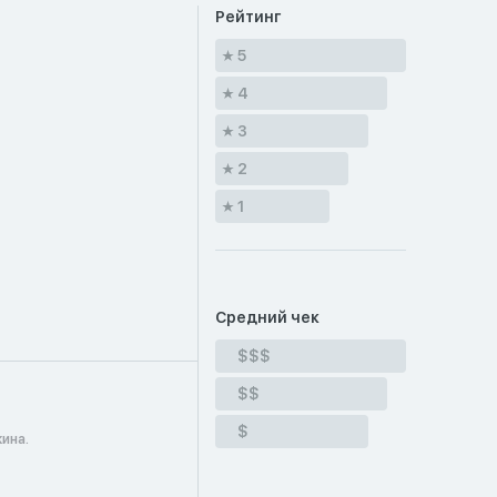
Рейтинг
5
4
3
2
1
Средний чек
$$$
$$
$
ина.