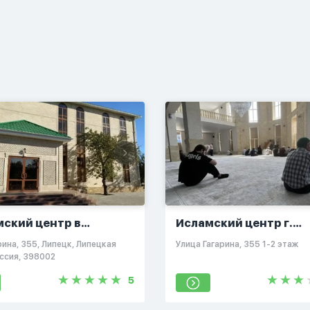
мский центр в
Исламский центр г.
цке
Липецка
арина, 355, Липецк, Липецкая
​Улица Гагарина, 355 ​1-2 этаж
оссия, 398002
5