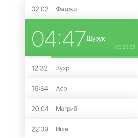
02:02
Фаджр
04:47
Шурук
05:59:57
12:32
Зухр
16:34
Аср
20:04
Магриб
22:09
Иша