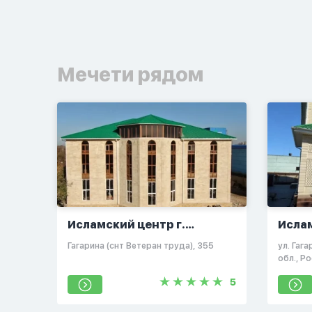
Мечети рядом
Исламский центр г.
Исла
Липецка
Липе
​Гагарина (снт Ветеран труда), 355​
ул. Гаг
обл., Р
5