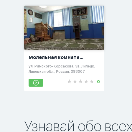
Молельная комната
Липецка
ул. Римского-Корсакова, 3в, Липецк,
Липецкая обл., Россия, 398007
0
Узнавай обо все