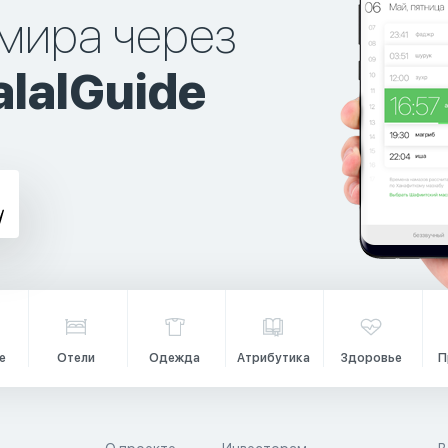
мира через
lalGuide
е
Отели
Одежда
Атрибутика
Здоровье
П