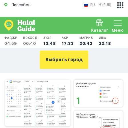
Лиссабон
RU
€ (EUR)
Каталог
Меню
ФАДЖР
ВОСХОД
ЗУХР
АСР
МАГРИБ
ИША
04:59
06:40
13:48
17:33
20:42
22:18
Выбрать город