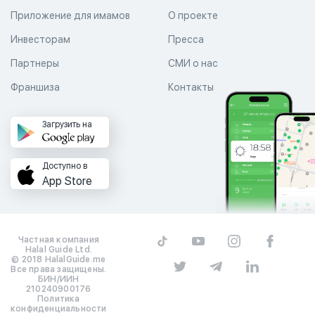
Приложение для имамов
О проекте
Инвесторам
Пресса
Партнеры
СМИ о нас
Франшиза
Контакты
Загрузить на
Доступно в
App Store
Частная компания
Halal Guide Ltd.
© 2018 HalalGuide.me
Все права защищены.
БИН/ИИН
210240900176
Политика
конфиденциальности