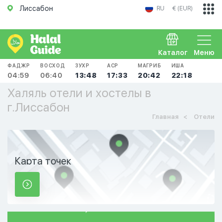
Лиссабон
RU
€ (EUR)
Каталог
Меню
ФАДЖР
ВОСХОД
ЗУХР
АСР
МАГРИБ
ИША
04:59
06:40
13:48
17:33
20:42
22:18
Халяль отели и хостелы в
г.Лиссабон
Главная
Отели
Карта точек