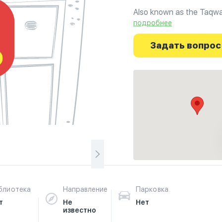
Also known as the Taqw
подробнее
Ознакомьтесь с отзыва
г.Лланилар на фотограф
Задать вопрос
путешествие начинаетс
блиотека
Направление
Парковка
т
Не
Нет
известно