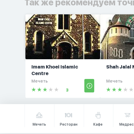
Так же рекомендуем точ
Imam Khoei Islamic
Shah Jalal
Centre
Мечеть
Мечеть
3
Мечеть
Ресторан
Кафе
Медрес