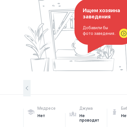
Ищем хозяина
заведения
Добавили бы
фото заведения..
Медресе
Джума
Би
Нет
Не
Не
проводят