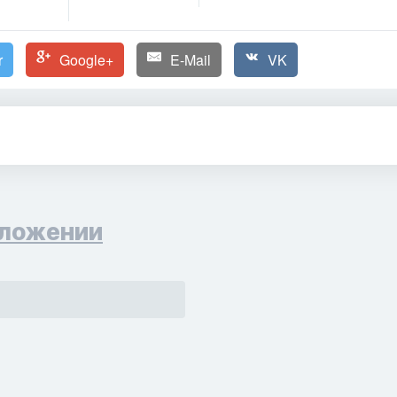
r
Google+
E-Mail
VK
ложении