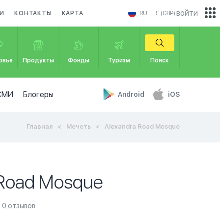
войти
И
КОНТАКТЫ
КАРТА
RU
£ (GBP)
овье
Продукты
Фонды
Туризм
Поиск
СМИ
Блогеры
Android
iOS
Главная
Мечеть
Alexandra Road Mosque
 Road Mosque
0 отзывов