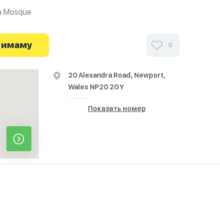
a Mosque
ми посетителей Alexandra Road Mosque в
иях и узнайте о часах работы. Ваше духовное
 имаму
0
я здесь.
20 Alexandra Road, Newport,
Wales NP20 2GY
Показать номер