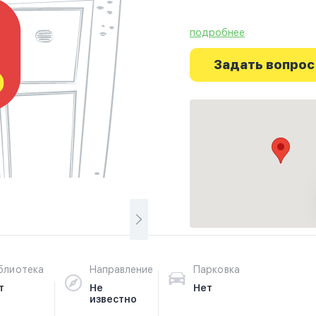
подробнее
Ознакомьтесь с отзыва
г.Лланилар на фотограф
Задать вопрос
путешествие начинаетс
блиотека
Направление
Парковка
т
Не
Нет
известно