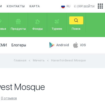
войти
И
КОНТАКТЫ
КАРТА
RU
£ (GBP)
овье
Продукты
Фонды
Туризм
Поиск
СМИ
Блогеры
Android
iOS
Главная
Мечеть
Haverfordwest Mosque
west Mosque
0 отзывов