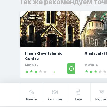
Так же рекомендуем точ
Imam Khoei Islamic
Shah Jalal
Centre
Мечеть
Мечеть
3
Мечеть
Ресторан
Кафе
Медрес