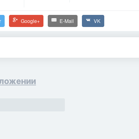
r
Google+
E-Mail
VK
ложении