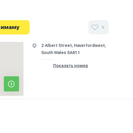
ми посетителей Haverfordwest Mosque в
иях и узнайте о часах работы. Ваше духовное
 имаму
0
я здесь.
2 Albert Street, Haverfordwest,
South Wales SA61 1
Показать номер