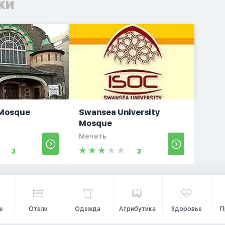
ки
 Mosque
Swansea University
Mosque
Мечеть
3
3
е
Отели
Одежда
Атрибутика
Здоровье
П