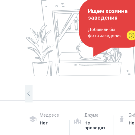
Ищем хозяина
заведения
Добавили бы
фото заведения..
Медресе
Джума
Би
Нет
Не
Не
проводят