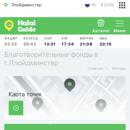
Ллойдминстер
RU
$ (CAD)
Каталог
Меню
ФАДЖР
ВОСХОД
ЗУХР
АСР
МАГРИБ
ИША
03:33
05:42
13:31
17:34
21:06
23:15
Благотворительные фонды в
г.Ллойдминстер
Главная
Фонды
Карта точек