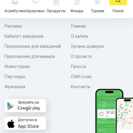
Атрибутика
Здоровье
Продукты
Фонды
Туризм
Поиск
Реклама
Главная
Кабинет заведения
О халяль
Приложение для заведений
Уровни доверия
Приложение для имамов
О проекте
Инвесторам
Пресса
Партнеры
СМИ о нас
Франшиза
Контакты
Загрузить на
Доступно в
App Store